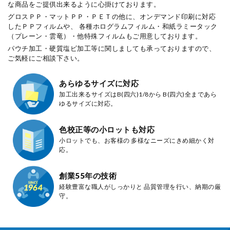
な商品をご提供出来るように心掛けております。
グロスＰＰ・マットＰＰ・ＰＥＴの他に、オンデマンド印刷に対応
したＰＰフィルムや、
各種ホログラムフィルム・和紙ラミータック
（プレーン・雲竜）・他特殊フィルムも
ご用意しております。
パウチ加工・硬質塩ビ加工等に関しましても承っておりますので、
ご気軽にご相談下さい。
あらゆるサイズに対応
加工出来るサイズはB(四六)1/8から
B(四六)全まであら
ゆるサイズに対応。
色校正等の小ロットも対応
小ロットでも、お客様の
多様なニーズにきめ細かく対
応。
創業55年の技術
経験豊富な職人がしっかりと
品質管理を行い、納期の厳
守。